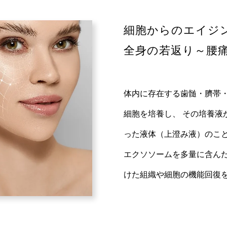
細胞からのエイジ
全身の若返り～腰
体内に存在する歯髄・臍帯
細胞を培養し、 その培養液
った液体（上澄み液）のこと
エクソソームを多量に含んだ
けた組織や細胞の機能回復