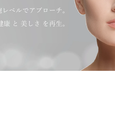
FAQ
ACCESS
CONTACT
5 Star
Medical
Club
日本語
ENGLISH
簡体字