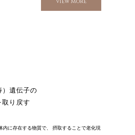
View More
寿）遺伝子の
を取り戻す
体内に存在する物質で、 摂取することで老化現