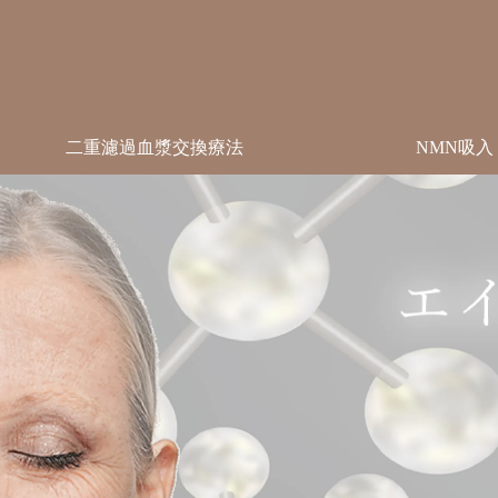
二重濾過血漿交換療法
NMN吸入